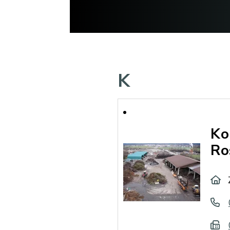
K
Ko
Ro